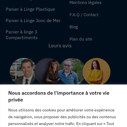
Mentions légales
Panier à Linge Plastique
F.A.Q / Contact
Panier à Linge Jonc de Mer
Blog
Panier à linge 3
Compartiments
Plan du site
Leurs avis
Nous accordons de l'importance à votre vie
privée
"Une livraison rapide, j'en suis satisfaite."
Nous utilisons des cookies pour améliorer votre expérience
"Produits totalement conformes à leurs descriptions."
de navigation, vous proposer des publicités ou des contenus
"Satisfaite des produits que j'ai commandé, je vous
personnalisés et analyser notre trafic. En cliquant sur « Tout
recommande."