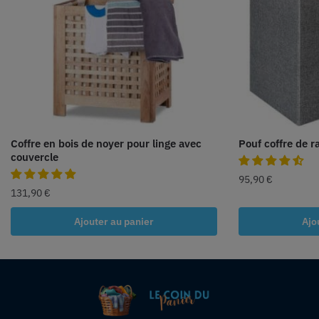
Coffre en bois de noyer pour linge avec
Pouf coffre de r
couvercle
95,90
€
131,90
€
Ajouter au panier
Ajo