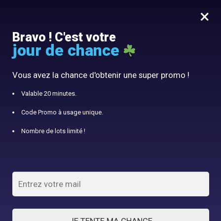
×
MENU
0
Bravo ! C'est votre
jour de chance
10% offert avec le code panier10
Accueil
/
Panier à Linge
/
Panier à linge Milo suspendu de petite taille
Vous avez la chance d'obtenir une super promo !
Valable 20 minutes.
Code Promo à usage unique.
Nombre de lots limité !