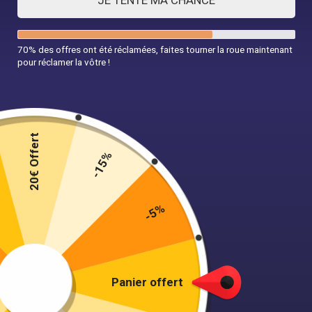
JE TENTE MA CHANCE
70% des offres ont été réclamées, faites tourner la roue maintenant
pour réclamer la vôtre !
20€ Offert
-15%
-5%
Panier à linge Milo suspendu de petite
taille
41,90
€
Panier offert
Color