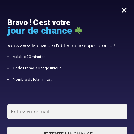
×
MENU
0
Bravo ! C'est votre
jour de chance
10% offert avec le code panier10
Accueil
/
Panier mariage
/
Panier de mariage élégant orné d’un nœud papillon
Vous avez la chance d'obtenir une super promo !
Valable 20 minutes.
Code Promo à usage unique.
Nombre de lots limité !