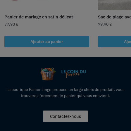
Panier de mariage en satin délicat
Sac de plage av
77,90
€
79,90
€
Ajouter au panier
Ajo
La boutique Panier Linge propose un large choix de produit, vous
trouverez forcément le panier qui vous convient.
Contactez-nous