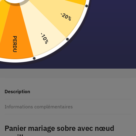
-20%
-10%
PERDU
Paiement sécurisé garanti
Description
Informations complémentaires
Panier mariage sobre avec nœud