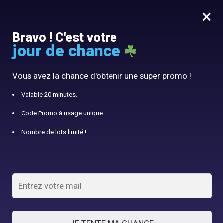
×
MENU
0
Bravo ! C'est votre
jour de chance
10% offert avec le code panier10
Accueil
/
Panier à Linge
/
Panier à linge en jonc de mer avec pompons blancs.
Vous avez la chance d'obtenir une super promo !
Valable 20 minutes.
Code Promo à usage unique.
Nombre de lots limité !