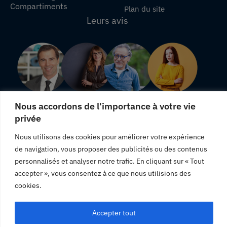
Compartiments
Plan du site
Leurs avis
Nous accordons de l'importance à votre vie
privée
"Une livraison rapide, j'en suis satisfaite."
Nous utilisons des cookies pour améliorer votre expérience
"Produits totalement conformes à leurs descriptions."
de navigation, vous proposer des publicités ou des contenus
"Satisfaite des produits que j'ai commandé, je vous
personnalisés et analyser notre trafic. En cliquant sur « Tout
recommande."
accepter », vous consentez à ce que nous utilisions des
cookies.
Accepter tout
© Panier Linge.2023. Tous droit réservé.