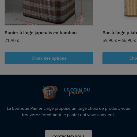
Panier à linge japonais en bambou
Bac à linge pli
71,90
€
59,90
€
–
65,90
€
Choix des options
Cho
La boutique Panier Linge propose un large choix de produit, vous
trouverez forcément le panier qui vous convient.
Contactez-nous