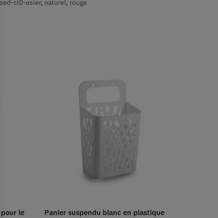
eed-cl0-osier
,
naturel
,
rouge
 pour le
Panier suspendu blanc en plastique