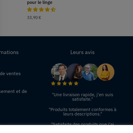
pour le linge
33,90
€
rmations
Leurs avis
 de ventes
e
sement et de
"Une livraison rapide, j'en suis
satisfaite."
"Produits totalement conformes à
leurs descriptions."
"Satisfaite des produits que j'ai
commandé, je vous