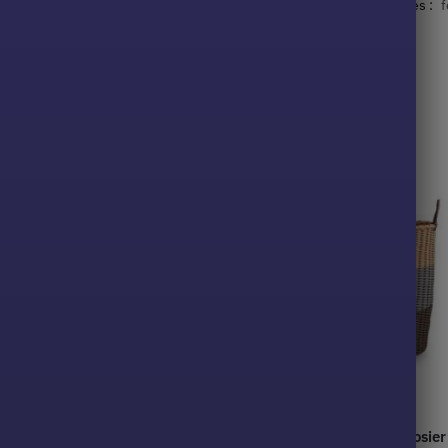
nier à Linge
,
Panier à Linge Osier
,
Panier à Linge Tressé
Étiquettes :
f
fre de rangement pliant en gris
Panier en plastique effet osier