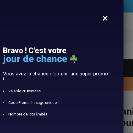
Livraison offerte pour l’achats de votre Panier
×
Recherche
Bravo ! C'est votre
jour de chance
t
Accessoires
Blog
Vous avez la chance d'obtenir une super promo
!
10% offert avec le code panier10
Valable 20 minutes.
inge Salix
Code Promo à usage unique.
Pani
Nombre de lots limité !
pour