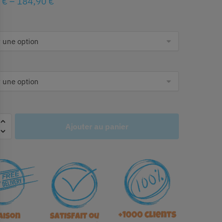
0
€
–
184,90
€
Ajouter au panier