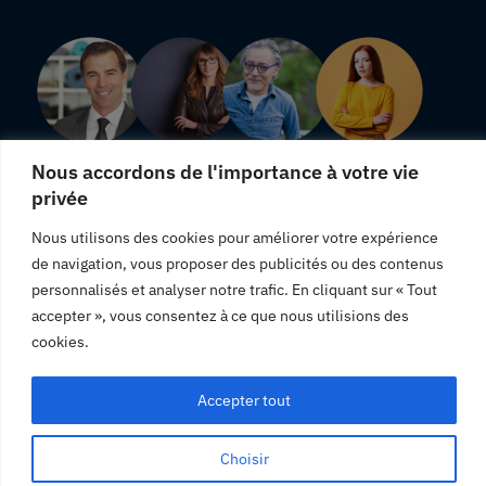
Nous accordons de l'importance à votre vie
privée
"Une livraison rapide, j'en suis satisfaite."
Nous utilisons des cookies pour améliorer votre expérience
"Produits totalement conformes à leurs descriptions."
de navigation, vous proposer des publicités ou des contenus
"Satisfaite des produits que j'ai commandé, je vous
personnalisés et analyser notre trafic. En cliquant sur « Tout
recommande."
accepter », vous consentez à ce que nous utilisions des
cookies.
Accepter tout
© Panier Linge.2023. Tous droit réservé.
Choisir