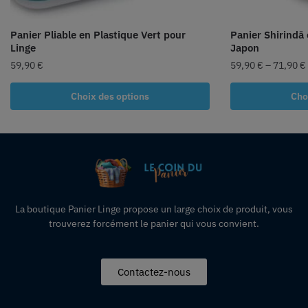
Panier Pliable en Plastique Vert pour
Panier Shirindā
Linge
Japon
59,90
€
59,90
€
–
71,90
€
Choix des options
Cho
La boutique Panier Linge propose un large choix de produit, vous
trouverez forcément le panier qui vous convient.
Contactez-nous