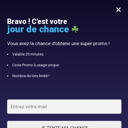
×
MENU
0
Bravo ! C'est votre
jour de chance
10% offert avec le code panier10
Accueil
/
Panier à Linge
/
Panier à linge avec motifs colorés
Vous avez la chance d'obtenir une super promo !
Valable 20 minutes.
Code Promo à usage unique.
Nombre de lots limité !