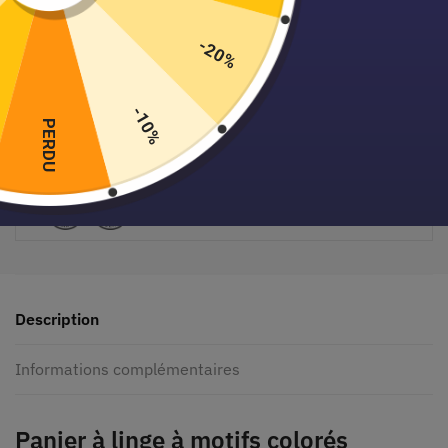
-20%
-10%
PERDU
Paiement sécurisé garanti
Description
Informations complémentaires
Panier à linge à motifs colorés