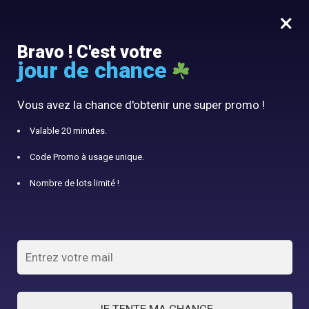
×
MENU
0
Bravo ! C'est votre
jour de chance
10% offert avec le code panier10
Accueil
/
Panier à fruits
/
Panier double étage en acier pour fruits
Vous avez la chance d'obtenir une super promo !
Valable 20 minutes.
Code Promo à usage unique.
Nombre de lots limité !