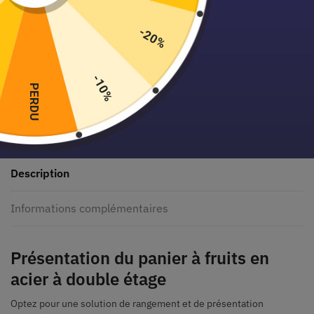
-20%
Paiement sécurisé garanti
-10%
PERDU
Description
Informations complémentaires
Présentation du panier à fruits en
acier à double étage
Optez pour une solution de rangement et de présentation