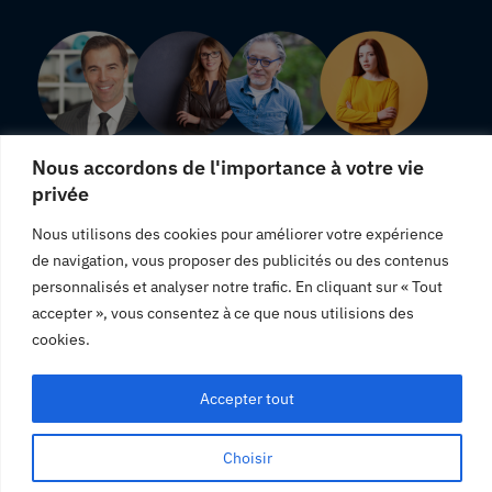
Nous accordons de l'importance à votre vie
privée
"Une livraison rapide, j'en suis satisfaite."
Nous utilisons des cookies pour améliorer votre expérience
"Produits totalement conformes à leurs descriptions."
de navigation, vous proposer des publicités ou des contenus
"Satisfaite des produits que j'ai commandé, je vous
personnalisés et analyser notre trafic. En cliquant sur « Tout
recommande."
accepter », vous consentez à ce que nous utilisions des
cookies.
Accepter tout
© Panier Linge.2023. Tous droit réservé.
Choisir