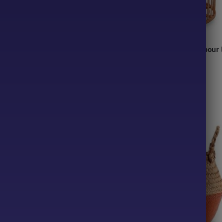
 en osier pour linge, couleur
Panier rond Orbis en rotin pour l
84,90
€
187,90
€