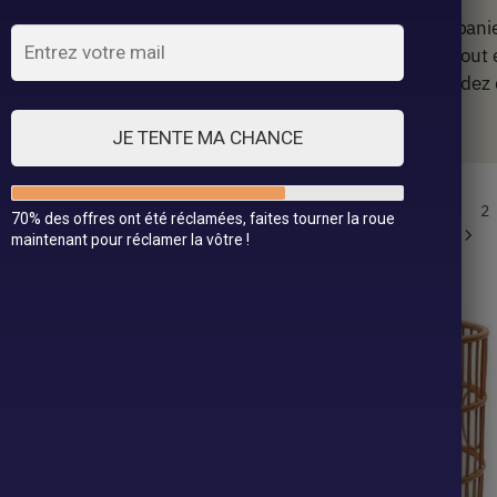
pour l’élégance et la praticité avec notre collection de pani
ter à tous les intérieurs. Gardez votre espace organisé tout
 qualité exceptionnelle et de designs uniques. Commandez 
dien.
JE TENTE MA CHANCE
Affichage de 445–456 sur 523
1
2
70% des offres ont été réclamées, faites tourner la roue
résultats
44
maintenant pour réclamer la vôtre !