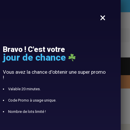
Livraison offerte pour l’achats de votre Panier
×
Recherche
Bravo ! C'est votre
jour de chance
t
Accessoires
Blog
Vous avez la chance d'obtenir une super promo
!
10% offert avec le code panier10
Valable 20 minutes.
Code Promo à usage unique.
er à Linge
Nombre de lots limité !