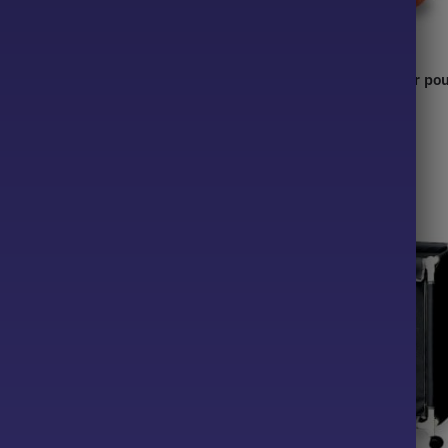
pour linge de bébé fille
Panier rouge en jonc de mer pou
29,90
€