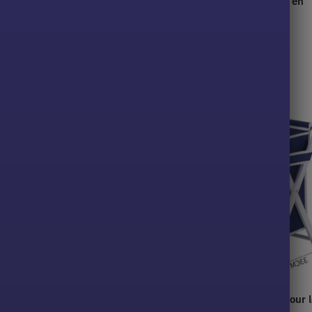
endu pour linge en coton
Panier suspendu pour linge en
é
plastique gris
43,90
€
pendu pour linge vert pomme
Panier textile bleu pliable pour l