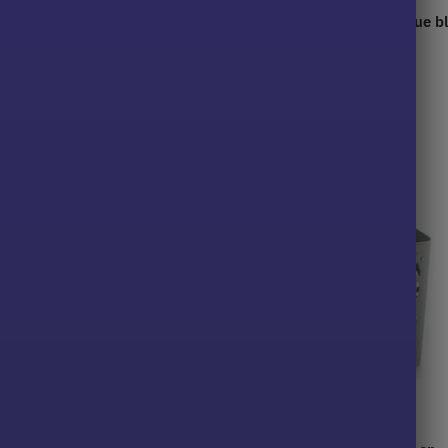
endu en métal pour linge
Panier suspendu en plastique b
pour linge polyvalent
7,90
€
35,90
€