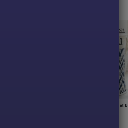
47,90
€
–
71,90
€
u à linge motif cactus
Panier tissu pour linge bleu et 
35,90
€