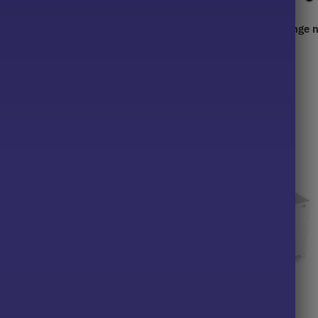
e et bicolore pour linge
Panier sur roulettes pour linge n
59,90
€