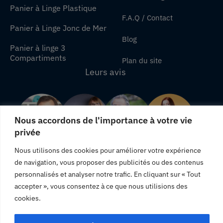
Panier à Linge Plastique
F.A.Q / Contact
Panier à Linge Jonc de Mer
Blog
Panier à linge 3
Compartiments
Plan du site
Leurs avis
Nous accordons de l'importance à votre vie
privée
Nous utilisons des cookies pour améliorer votre expérience
de navigation, vous proposer des publicités ou des contenus
"Une livraison rapide, j'en suis satisfaite."
personnalisés et analyser notre trafic. En cliquant sur « Tout
accepter », vous consentez à ce que nous utilisions des
"Produits totalement conformes à leurs descriptions."
cookies.
"Satisfaite des produits que j'ai commandé, je vous
recommande."